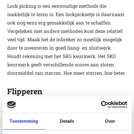
Lock picking is een eenvoudige methode die
makkelijk te leren is. Een lockpicksetje is daarnaast
ook nog eens erg gemakkelijk aan te schaffen.
Vergeleken met andere methodes kost deze relatief
veel tijd. Maak het de inbreker zo moeilijk mogelijk
door te investeren in goed hang- en sluitwerk.
Houdt rekening met het SKG keurmerk. Het SKG
keurmerk geeft verschillende scores aan sloten
doormiddel van sterren. Hoe meer sterren, hoe beter.
Flipperen
De onderzoeksmethode flipperen gaat erg
gemakkelijk. Flipperen werkt alleen als een deur
Toestemming
Details
Over
niet op slot is gedraaid. De inbreker schuift een dun
stuk plastic zoals een pasje tussen de deur. Daarna