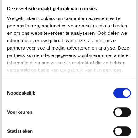
gaat hij op en neer met het pasje en leunt hij tegen de
Deze website maakt gebruik van cookies
deur. Wanneer het lukt om met het pasje de
We gebruiken cookies om content en advertenties te
dagschoot in te drukken gaat de deur open.
personaliseren, om functies voor social media te bieden
en om ons websiteverkeer te analyseren. Ook delen we
Flipperen voorkomt u het beste door de deur altijd op
informatie over uw gebruik van onze site met onze
slot te doen. Het plaatsen van anti-inbraak strips
partners voor social media, adverteren en analyse. Deze
maakt flipperen onmogelijk.
partners kunnen deze gegevens combineren met andere
informatie die u aan ze heeft verstrekt of die ze hebben
verzameld op basis van uw gebruik van hun services.
Hengelen
Toestemmingsselectie
Hengelen is ook alleen mogelijk als de deur niet op
Noodzakelijk
slot is gedraaid. De inbreker maakt met een ijzeren
draad een lus. Via de brievenbus probeert de
Voorkeuren
inbreker de lus om de deurklink heen te krijgen.
Daarna kan de inbreker de klink naar beneden
Statistieken
drukken/trekken en de deur gaat open.