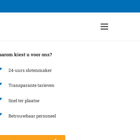
arom kiest u voor ons?
24-uurs slotenmaker
Transparante tarieven
Snel ter plaatse
Betrouwbaar personeel