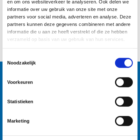
en om ons websiteverkeer te analyseren. Ook delen we
informatie over uw gebruik van onze site met onze
partners voor social media, adverteren en analyse. Deze
Bel nu: 0412-711274
partners kunnen deze gegevens combineren met andere
informatie die u aan ze heeft verstrekt of die ze hebben
verzameld op basis van uw gebruik van hun services.
24/7 bereikbaar
Toestemmingsselectie
Noodzakelijk
Neem contact op
Voorkeuren
Bent u op zoek naar een slotenmaker bij u in de
Statistieken
buurt? Wij helpen u o.a. graag met sloten
vervangen, inbraakschade herstellen en uw deur
Marketing
schadevrij openen. Door onze vakkundige
medewerkers worden alle problemen opgelost,