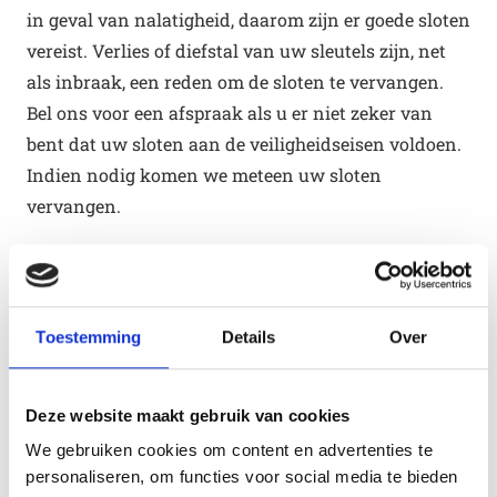
in geval van nalatigheid, daarom zijn er goede sloten
vereist. Verlies of diefstal van uw sleutels zijn, net
als inbraak, een reden om de sloten te vervangen.
Bel ons voor een afspraak als u er niet zeker van
bent dat uw sloten aan de veiligheidseisen voldoen.
Indien nodig komen we meteen uw sloten
vervangen.
Waarom kiest u voor ons?
24-uurs slotenmaker
Toestemming
Details
Over
Transparante tarieven
Deze website maakt gebruik van cookies
Snel ter plaatse
We gebruiken cookies om content en advertenties te
personaliseren, om functies voor social media te bieden
Betrouwbaar personeel