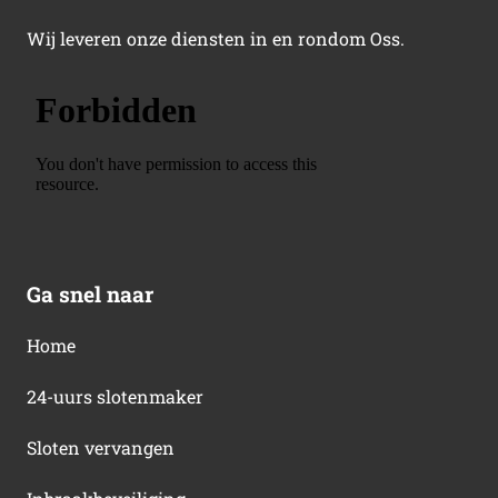
Wij leveren onze diensten in en rondom Oss.
Ga snel naar
Home
24-uurs slotenmaker
Sloten vervangen