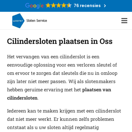
76 recensies
Cilindersloten plaatsen in Oss
Het vervangen van een cilinderslot is een
eenvoudige oplossing voor een verloren sleutel of
om ervoor te zorgen dat sleutels die nu in omloop
zijn later niet meer passen. Wij als slotenmakers
hebben geruime ervaring met het
plaatsen van
cilindersloten
.
Iedereen kan te maken krijgen met een cilinderslot
dat niet meer werkt. Er kunnen zelfs problemen
ontstaat als u uw sloten altijd regelmatig