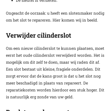
De sleutel is versleten.
Ongeacht de oorzaak: u heeft een slotenmaker nodig
om het slot te repareren. Hier komen wij in beeld.
Verwijder cilinderslot
Om een nieuw cilinderslot te kunnen plaatsen, moet
eerst het oude cilinderslot verwijderd worden. Het is
mogelijk om dit zelf te doen, maar wij raden dit af.
Een slot bestaat uit kleine, fragiele onderdelen. Dit
zorgt ervoor dat de kans groot is dat u het slot nog
meer beschadigd in plaats van repareert. De
reparatiekosten worden hierdoor een stuk hoger. Dit
is natuurlijk erg zonde van uw geld.