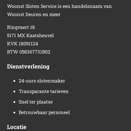
Woonst Sloten Service is een handelsnaam van
Woonst Deuren en meer
Ringvaert 18
5171 MX Kaatsheuvel
KVK 18091124
BTW 058367731B02
Dienstverlening
24-uurs slotenmaker
Transparante tarieven
Snel ter plaatse
Betrouwbaar personeel
Locatie